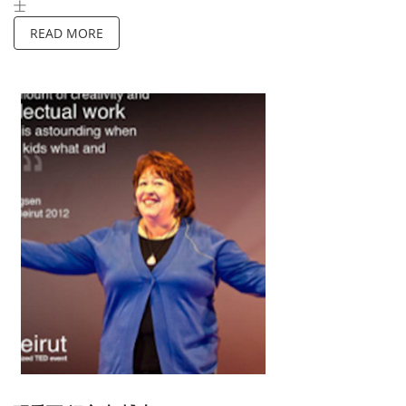
士
READ MORE