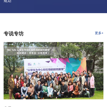
规划
更多+
专说专坊