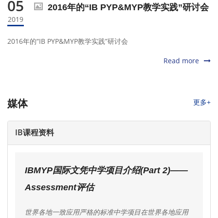
05
2016年的“IB PYP&MYP教学实践”研讨会
2019
2016年的“IB PYP&MYP教学实践”研讨会
Read more
更多+
媒体
IB课程资料
IBMYP国际文凭中学项目介绍(Part 2)——
IBMYP国际文凭中学项目介绍(Part 1)
Assessment评估
更多IBMYP课程介绍，请直接回复关键词“MYP”英文字母
要大写哦.今天好多家長詢問MYP（中學項目），有些始
世界各地一致应用严格的标准中学项目在世界各地应用